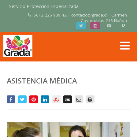
Servicio Protección Especializada
(56) 2 226 939 42 | contacto@grada.cl | Carmen
Covarrubias 213 Ñuñoa
ASISTENCIA MÉDICA