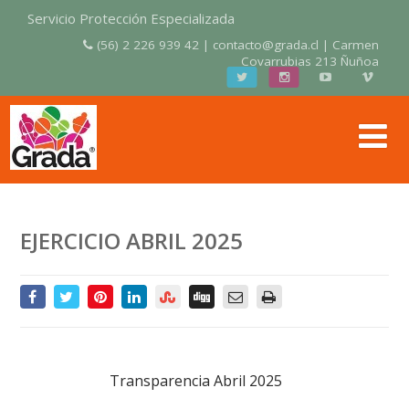
Servicio Protección Especializada
(56) 2 226 939 42 | contacto@grada.cl | Carmen
Covarrubias 213 Ñuñoa
EJERCICIO ABRIL 2025
Transparencia Abril 2025